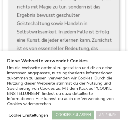
nichts mit Magie zu tun, sondern ist das
Ergebnis bewusst geschulter
Geisteshaltung sowie Handeln in
Selbstwirksamkeit. In jedem Falle ist Erfolg
eine Kunst, die jeder erlernen kann. Zunächst
ist es von essenzieller Bedeutung, das
Thema Erfolg von der Zicke-Zacke-
Diese Webseite verwendet Cookies
Motivationsmasche und den Schnell-
Um die Webseite optimal zu gestalten und dir an deine
Reichwerden-Lügen zu erlösen, um die
Interessen angepasste, nutzungsbasierte Informationen
zukommen zu lassen, verwenden wir Cookies. Durch die
sanften und wahrhaftigen Aspekte von
Nutzung dieser Webseite stimmst du der Nutzung und
Speicherung von Cookies zu. Mit dem Klick auf 'COOKIE
Erfolg ins Licht zu stellen. Unsere
EINSTELLUNGEN', findest du dazu detaillierte
Erfolgsgrundlagen basieren unter anderem
Informationen. Hier kannst du auch der Verwendung von
Cookies widersprechen.
auf folgenden Studien, Ansätzen und
Methoden:
Cookie Einstellungen
COOKIES ZULASSEN
ABLEHNEN