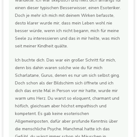
wandelte. Ich war skeptisch und hielt dich anfangs für
einen dieser typischen Besserwisser, einen Esoteriker.
Doch je mehr ich mich mit deinem Wirken befasste,
desto klarer wurde mir, dass mein Leben wohl nie
besser würde, wenn ich nicht begann, mich für meine
Seele zu interessieren und das in mir heilte, was mich
seit meiner Kindheit quälte.
Ich buchte dich. Das war ein großer Schritt für mich,
denn bis dahin waren solche wie du für mich
Scharlatane, Gurus, denen es nur um sich selbst ging.
Doch schon als der Bildschirm sich öffnete und ich
dich das erste Mal in Person vor mir hatte, wurde mir
warm ums Herz. Du warst so eloquent, charmant und
höflich, gleichsam aber höchst empathisch und
kompetent. Es gab keine esoterischen
Allgemeinposten, dafür aber profunde Kenntnis über
die menschliche Psyche. Manchmal hatte ich das
Gefühl, du wärst immer schon als Mäuschen in