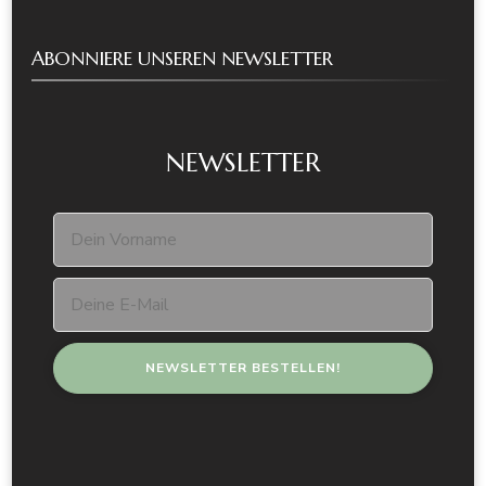
ABONNIERE UNSEREN NEWSLETTER
NEWSLETTER
Diese Webseite verwendet Cookies
Um die Webseite optimal zu gestalten und dir an deine
Interessen angepasste, nutzungsbasierte Informationen
zukommen zu lassen, verwenden wir Cookies. Durch die
Nutzung dieser Webseite stimmst du der Nutzung und