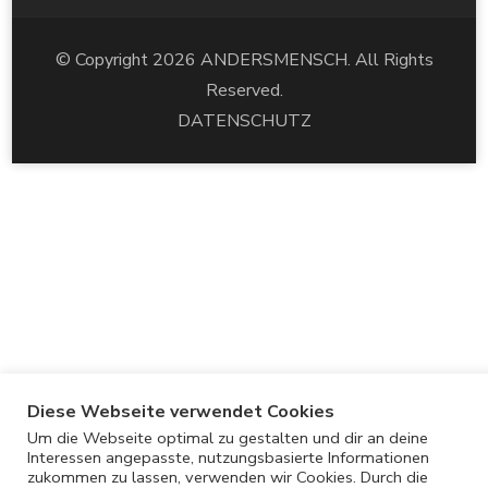
Speicherung von Cookies zu. Mit dem Klick auf 'COOKIE
EINSTELLUNGEN', findest du dazu detaillierte
Informationen. Hier kannst du auch der Verwendung von
© Copyright 2026 ANDERSMENSCH. All Rights
Cookies widersprechen.
Reserved.
Cookie Einstellungen
COOKIES ZULASSEN
ABLEHNEN
DATENSCHUTZ