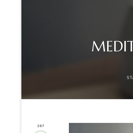
MEDIT
ST
287